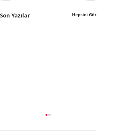
Son Yazılar
Hepsini Gör
Moskova -
Domodedovo
HavalimanıSeferleri