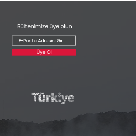
ss'da Muhteşem
atlar
Bültenimize üye olun
Üye Ol