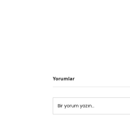
Yorumlar
Bir yorum yazın...
Seyşeller’de % 45 ‘e varan