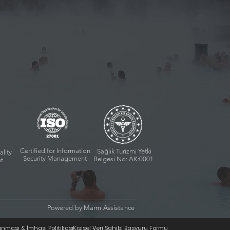
Certified for Information
Sağlık Turizmi Yetki
ality
Security Management
Belgesi No: AK:0001
t
Powered by Marm Assistance
lanması & İmhası Politikası
Kişisel Veri Sahibi Başvuru Formu