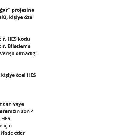
ğar" projesine 
lü, kişiye özel 
tir. HES kodu 
ir. Biletleme 
erişli olmadığı 
kişiye özel HES 
inden veya 
aranızın son 4 
 HES 
 için 
 ifade eder