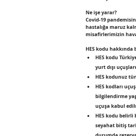
Ne işe yarar?
Covid-19 pandemisin
hastalığa maruz kalm
misafirlerimizin hav
HES kodu hakkında b
HES kodu Türkiye
yurt dışı uçuşla
HES kodunuz tüm y
HES kodları uçuşa
bilgilendirme ya
uçuşa kabul edil
HES kodu belirli 
seyahat bitiş ta
durumda rezerv