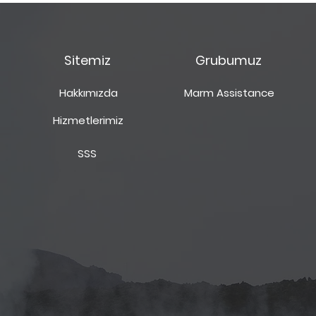
Uygulaması 15 MART 2021
Cla
Tarihi itibariyle başlıyor.
Fırs
Sitemiz
Grubumuz
Hakkımızda
Marm Assistance
Hizmetlerimiz
SSS