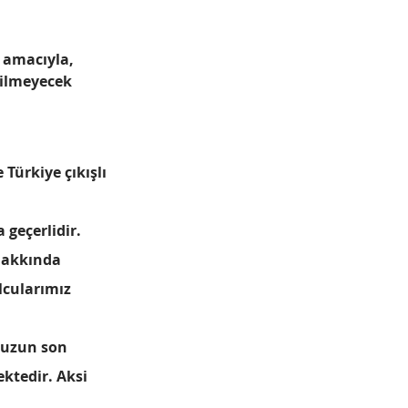
 amacıyla, 
dilmeyecek 
Türkiye çıkışlı 
 geçerlidir.
 hakkında 
lcularımız 
nuzun son 
ktedir. Aksi 