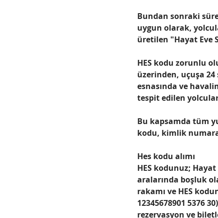
Bundan sonraki süreç
uygun olarak, yolcula
üretilen "Hayat Eve S
HES kodu zorunlu olup
üzerinden,
 uçuşa 24 
esnasında ve havali
tespit edilen yolcul
Bu kapsamda tüm yurt 
kodu, kimlik numarası
Hes kodu alımı
HES kodunuz; Hayat 
aralarında boşluk ol
rakamı ve HES kodunu
12345678901 5376 30) 
rezervasyon ve bilet