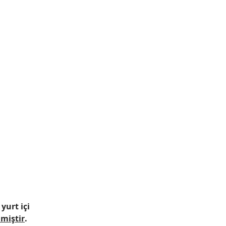
 
yurt içi
lmiştir
.