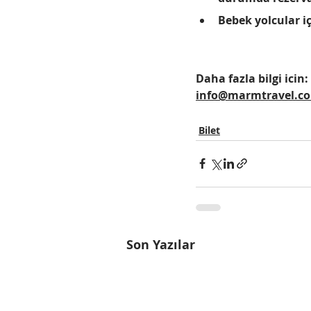
Bebek yolcular 
Daha fazla bilgi icin:
info@marmtravel.c
Bilet
Son Yazılar