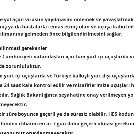
e yol açan virüsün yayılmasını önlemek ve yavaşlatmak
ış ya da hastalarla temas etmiş olan ve uçuşa kabul e
alimanına gelmeden önce bilgilendirilmesini sağlar.
ilinmesi gerekenler 
 Cumhuriyeti vatandaşları için tüm yurt içi uçuşlarda ve 
rda zorunluluktur.
urt içi uçuşlarda ve Türkiye kalkışlı yurt dışı uçuşlarda
 24 saat kala kontrol edilir ve misafirlerimize uçuşları
pılır. Sağlık Bakanlığınca seyahatine onay verilmeyen yo
meyecektir.
bir süre boyunca geçerli ya da süresiz olabilir. HES kodu
rihinden itibaren en az 7 gün daha geçerli olması gerekme
asyonunuz onaylanmayacaktır.