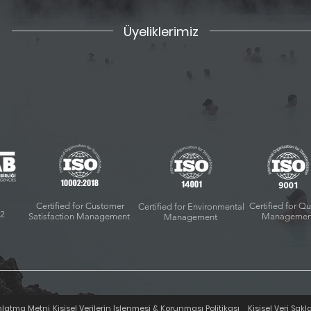
Üyeliklerimiz
m
Certified for Customer
Certified for Qu
Certified for Environmental
12
Satisfaction Management
Managemen
Management
ınlatma Metni
Kişisel Verilerin İşlenmesi & Korunması Politikası
Kişisel Veri Sak