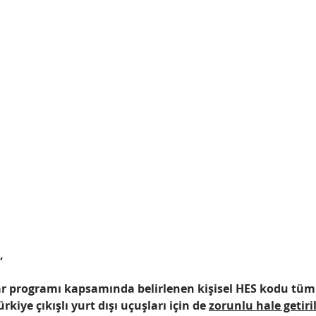
,
r programı kapsamında belirlenen kişisel 
HES kodu
 tüm
ürkiye çıkışlı 
yurt dışı 
uçuşları için de 
zorunlu hale getiri