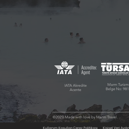
Marm Turiz
IATA Akredite
Belge No: 98
Acente
©2020 Made with love by Marm Travel.
Kullanım Koşulları
Çerez Politikası
Kişisel Veri Ayd