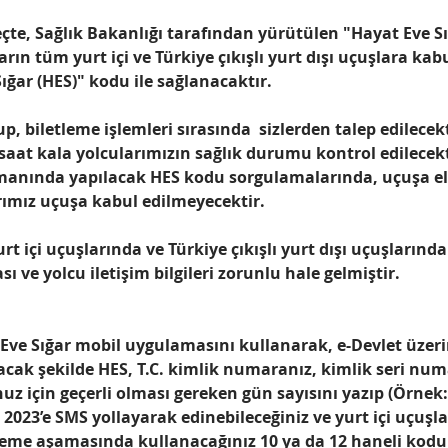
te, Sağlık Bakanlığı tarafından yürütülen "Hayat Eve Sı
rın tüm yurt içi ve Türkiye çıkışlı yurt dışı uçuşlara kabu
ığar (HES)" kodu ile sağlanacaktır. 
, biletleme işlemleri sırasında  sizlerden talep edilecek
saat kala
 yolcularımızın sağlık durumu kontrol edilecekt
manında yapılacak HES kodu sorgulamalarında, uçuşa elv
arımız uçuşa kabul edilmeyecektir
.
içi uçuşlarında ve Türkiye çıkışlı yurt dışı uçuşlarında 
 ve yolcu iletişim bilgileri zorunlu hale gelmiştir.
Eve Sığar mobil uygulamasını kullanarak, e-Devlet üzer
acak şekilde HES, T.C. kimlik numaranız, kimlik seri num
z için geçerli olması gereken gün sayısını yazıp (Örnek:
2023’e SMS yollayarak edinebileceğiniz ve yurt içi uçuşlar
leme aşamasında kullanacağınız 10 ya da 12 haneli kodu