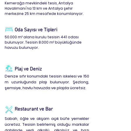
Kemerağzı mevkiindeki tesis, Antalya
Havalimanı'na 13 km ve Antalya şehir
merkezine 25 km mesafede konumlanıyor.
Oda Sayısı ve Tipleri
50.000 m² alana kurulu tesisin 441 odası
bulunuyor. Tesisin 8.000 m² büyüklüğünde
havuzu bulunuyor.
Plaj ve Deniz
Denize sıfır konumdaki tesisin iskelesi ve 150
m uzunluğunda plajı bulunuyor. Şezlong,
şemsiye, havlu havuzda ve plajda ücretsiz.
Restaurant ve Bar
Sabah, öğle ve akşam açık büfe yemekler
ücretsiz. Tesisin belirlemiş olduğu markalar
dahilinde yerli alkollü, alkolsüz ve bazı