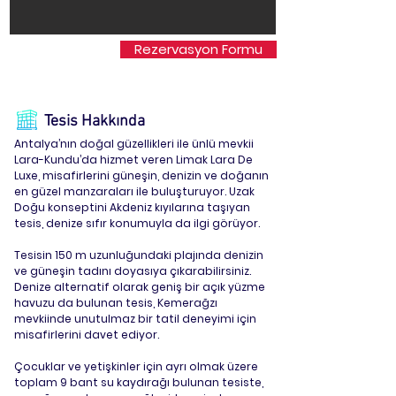
Rezervasyon Formu
%40 İndirim
Tesis Hakkında
Antalya’nın doğal güzellikleri ile ünlü mevkii
Lara-Kundu’da hizmet veren Limak Lara De
Luxe, misafirlerini güneşin, denizin ve doğanın
en güzel manzaraları ile buluşturuyor. Uzak
Doğu konseptini Akdeniz kıyılarına taşıyan
tesis, denize sıfır konumuyla da ilgi görüyor.
Tesisin 150 m uzunluğundaki plajında denizin
ve güneşin tadını doyasıya çıkarabilirsiniz.
Denize alternatif olarak geniş bir açık yüzme
havuzu da bulunan tesis, Kemerağzı
mevkiinde unutulmaz bir tatil deneyimi için
misafirlerini davet ediyor.
Çocuklar ve yetişkinler için ayrı olmak üzere
toplam 9 bant su kaydırağı bulunan tesiste,