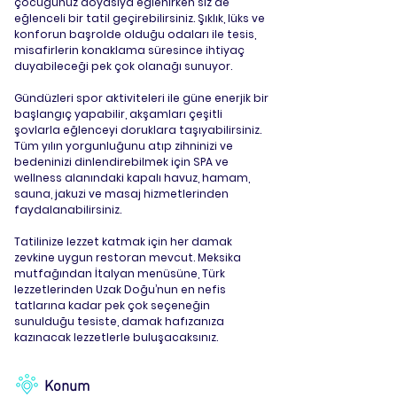
çocuğunuz doyasıya eğlenirken siz de
eğlenceli bir tatil geçirebilirsiniz. Şıklık, lüks ve
konforun başrolde olduğu odaları ile tesis,
misafirlerin konaklama süresince ihtiyaç
duyabileceği pek çok olanağı sunuyor.
Gündüzleri spor aktiviteleri ile güne enerjik bir
başlangıç yapabilir, akşamları çeşitli
şovlarla eğlenceyi doruklara taşıyabilirsiniz.
Tüm yılın yorgunluğunu atıp zihninizi ve
bedeninizi dinlendirebilmek için SPA ve
wellness alanındaki kapalı havuz, hamam,
sauna, jakuzi ve masaj hizmetlerinden
faydalanabilirsiniz.
Tatilinize lezzet katmak için her damak
zevkine uygun restoran mevcut. Meksika
mutfağından İtalyan menüsüne, Türk
lezzetlerinden Uzak Doğu’nun en nefis
tatlarına kadar pek çok seçeneğin
sunulduğu tesiste, damak hafızanıza
kazınacak lezzetlerle buluşacaksınız.
Konum