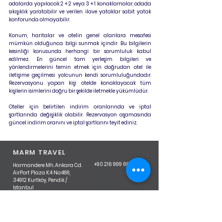
odalarda yapılacak 2 + 2 veya 3 + 1 konaklamalar, odada
sıkışıklık yaratabilir ve verilen ilave yataklar sabit yatak
konforunda olmayabilir.
Konum, haritalar ve otelin genel alanlara mesafesi
mümkün olduğunca bilgi sunmak içindir. Bu bilgilerin
kesinliği konusunda herhangi bir sorumluluk kabul
edilmez. En güncel tam yerleşim bilgileri ve
yönlendirmelerini temin etmek için doğrudan otel ile
iletişime geçilmesi yolcunun kendi sorumluluğundadır.
Rezervasyonu yapan kişi otelde konaklayacak tüm
kişilerin isimlerini doğru bir şekilde iletmekle yükümlüdür.
Oteller için belirtilen indirim oranlarında ve iptal
şartlarında değişiklik olabilir. Rezervasyon aşamasında
güncel indirim oranını ve iptal şartlarını teyit ediniz.
MARM TRAVEL
+90 216 999 68 21
Harmandere Mh. Ankara Cd.
AirPort Plaza K:4 No:486,
34912 Kurtköy, Pendik /
Istanbul
Türkiye
Üyeliklerimiz