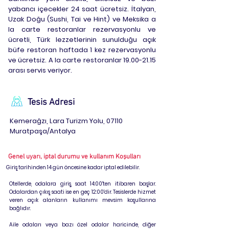
yabancı içecekler 24 saat ücretsiz. İtalyan,
Uzak Doğu (Sushi, Tai ve Hint) ve Meksika a
la carte restoranlar rezervasyonlu ve
ücretli, Türk lezzetlerinin sunulduğu açık
büfe restoran haftada 1 kez rezervasyonlu
ve ücretsiz. A la carte restoranlar
19.00-21.15
arası servis veriyor.
Tesis Adresi
Kemerağzı, Lara Turizm Yolu, 07110
Muratpaşa/Antalya
Genel uyarı, iptal durumu ve kullanım Koşulları
Giriş tarihinden 14 gün öncesine kadar iptal edilebilir.
Otellerde, odalara giriş, saat 14:00'ten itibaren başlar.
Odalardan çıkış saati ise en geç 12:00'dir. Tesislerde hizmet
veren açık alanların kullanımı mevsim koşullarına
bağlıdır.
Aile odaları veya bazı özel odalar haricinde, diğer