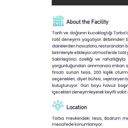
About the Facility
Tarih ve doğanın kucaklaştığı Torba'da
tatil deneyimi yaşatıyor. Birbirinden
dairelerden havuzlara, restorandan
birimleriyle etkileyici atmosferde tat
Sakinleştirici özelliği ve rahatlığı
yorgunluğundan arınmanıza imkan sağl
fırsatı sunan tesis, 200 kişilik otu
seçenekleri, diyet büfesi, vejetaryen bü
buluşturuyor. Gün boyu havuz başın
içecekleri deneyimleyerek keyifli vakit g
Location
Torba mevkiindeki tesis, Bodrum 
mesafede konumlanıyor.