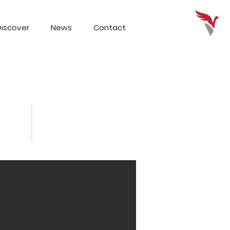
iscover
News
Contact
%20 İndirim