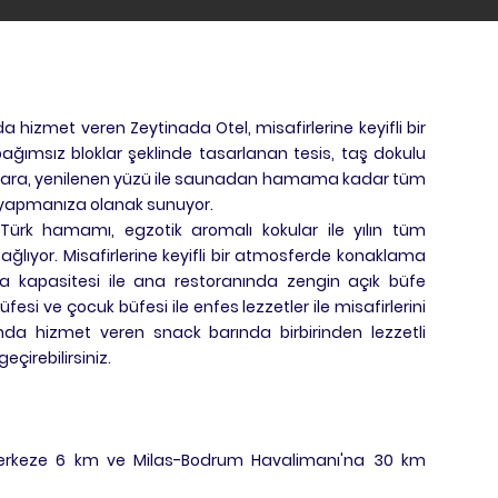
 hizmet veren Zeytinada Otel, misafirlerine keyifli bir
 bağımsız bloklar şeklinde tasarlanan tesis, taş dokulu
 bara, yenilenen yüzü ile saunadan hamama kadar tüm
il yapmanıza olanak sunuyor.
yla Türk hamamı, egzotik aromalı kokular ile yılın tüm
ıyor. Misafirlerine keyifli bir atmosferde konaklama
rma kapasitesi ile ana restoranında zengin açık büfe
fesi ve çocuk büfesi ile enfes lezzetler ile misafirlerini
da hizmet veren snack barında birbirinden lezzetli
eçirebilirsiniz.
merkeze 6 km ve Milas-Bodrum Havalimanı'na 30 km