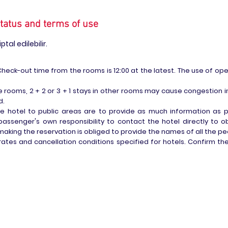
status and terms of use
tal edilebilir.
 Check-out time from the rooms is 12:00 at the latest. The use of ope
e rooms, 2 + 2 or 3 + 1 stays in other rooms may cause congestion 
d.
 hotel to public areas are to provide as much information as pos
 passenger's own responsibility to contact the hotel directly to 
aking the reservation is obliged to provide the names of all the peo
ates and cancellation conditions specified for hotels. Confirm the