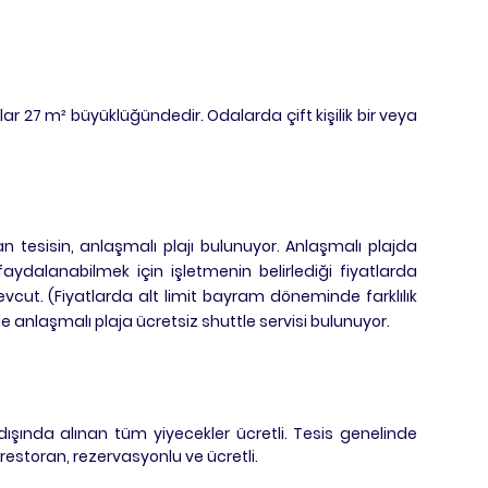
r 27 m² büyüklüğündedir. Odalarda çift kişilik bir veya
tesisin, anlaşmalı plajı bulunuyor. Anlaşmalı plajda
ydalanabilmek için işletmenin belirlediği fiyatlarda
cut. (Fiyatlarda alt limit bayram döneminde farklılık
de anlaşmalı plaja ücretsiz shuttle servisi bulunuyor.
şında alınan tüm yiyecekler ücretli. Tesis genelinde
 restoran, rezervasyonlu ve ücretli.